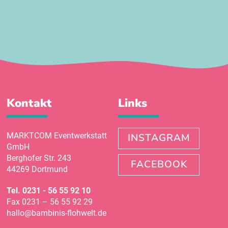
Kontakt
Links
MARKTCOM Eventwerkstatt
INSTAGRAM
GmbH
Berghofer Str. 243
FACEBOOK
44269 Dortmund
Tel.
0231 - 56 55 92 10
Fax 0231 – 56 55 92 29
hallo@bambinis-flohwelt.de