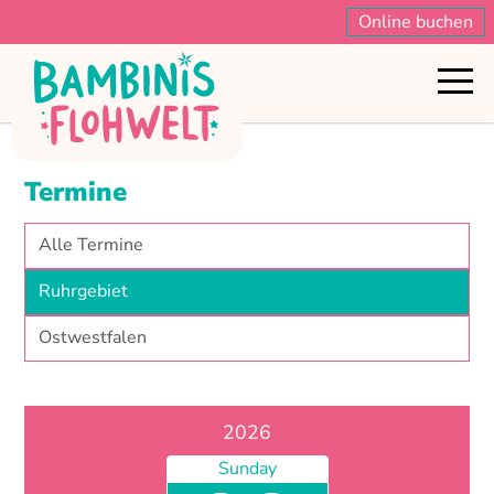
Online buchen
Hallo
Termine
Termine
Alle Termine
Ausstellerinfos
Ruhrgebiet
Ostwestfalen
Besucherinfos
Standorte
2026
Sunday
FAQ